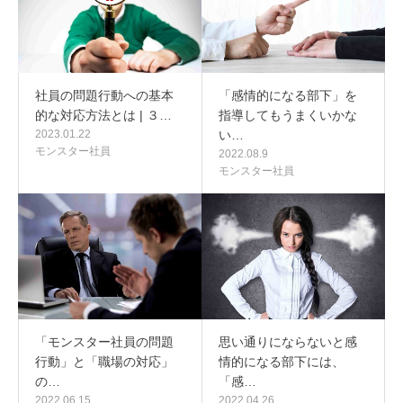
社員の問題行動への基本
「感情的になる部下」を
的な対応方法とは | ３…
指導してもうまくいかな
2023.01.22
い…
モンスター社員
2022.08.9
モンスター社員
「モンスター社員の問題
思い通りにならないと感
行動」と「職場の対応」
情的になる部下には、
の…
「感…
2022.06.15
2022.04.26