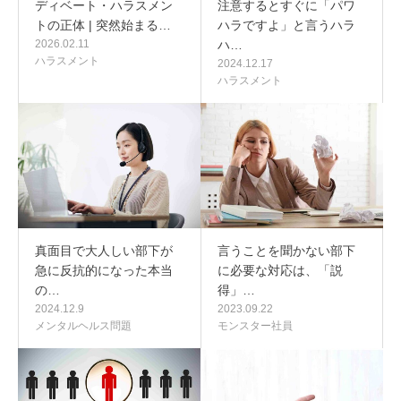
ディベート・ハラスメン
注意するとすぐに「パワ
トの正体 | 突然始まる…
ハラですよ」と言うハラ
2026.02.11
ハ…
ハラスメント
2024.12.17
ハラスメント
真面目で大人しい部下が
言うことを聞かない部下
急に反抗的になった本当
に必要な対応は、「説
の…
得」…
2024.12.9
2023.09.22
メンタルヘルス問題
モンスター社員