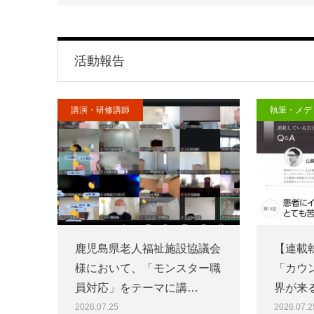
活動報告
講演・研修講師
執筆・メデ
鹿児島県老人福祉施設協議会
【連載
様において、「モンスター職
「カウ
員対応」をテーマに講…
界が来
2026.07.25
2026.07.2