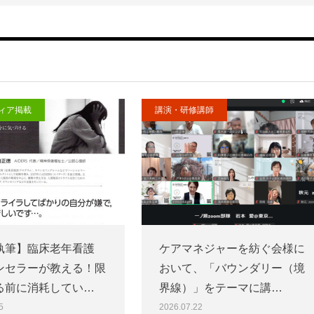
ィア掲載
講演・研修講師
執筆】臨床老年看護
ケアマネジャーを紡ぐ会様に
ンセラーが教える！限
おいて、「バウンダリー（境
る前に消耗してい…
界線）」をテーマに講…
5
2026.07.22