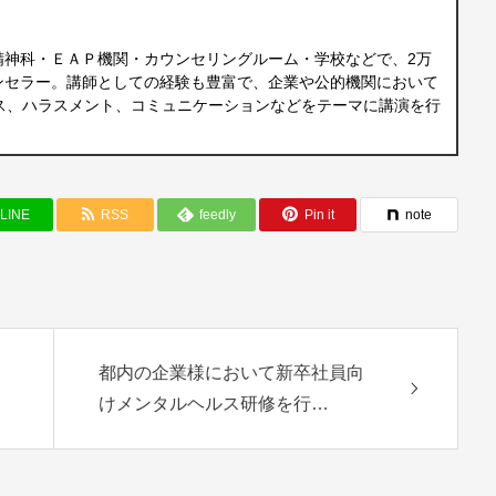
精神科・ＥＡＰ機関・カウンセリングルーム・学校などで、2万
ンセラー。講師としての経験も豊富で、企業や公的機関において
ス、ハラスメント、コミュニケーションなどをテーマに講演を行
LINE
RSS
feedly
Pin it
note
都内の企業様において新卒社員向
けメンタルヘルス研修を行…