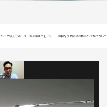
様の市民後見サポーター養成講座において、「適切な援助関係の構築の仕方について