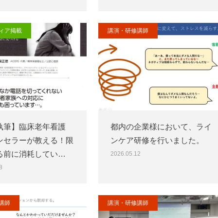
ィア掲載
講演・研修講師
執筆】臨床老年看護
都内の企業様において、ライ
ンセラーが教える！限
ンケア研修を行いました。
る前に消耗してい…
2026.05.12
8
講師
講演・研修講師