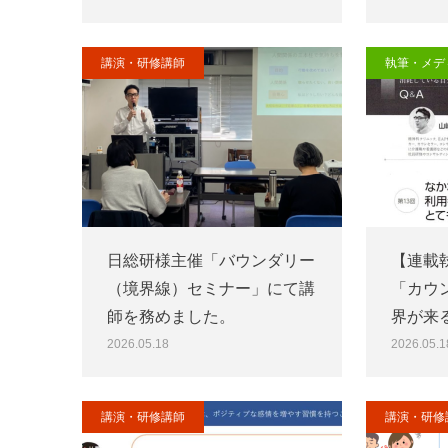
講演・研修講師
執筆・メデ
日総研様主催「バウンダリー
【連載
（境界線）セミナー」にて講
「カウ
師を務めました。
界が来
2026.05.18
2026.05.1
講演・研修講師
講演・研修