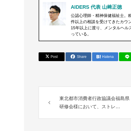
AIDERS 代表 山﨑正徳
公認心理師・精神保健福祉士。
件以上の相談を受けてきたカウ
15年以上に渡り、メンタルヘル
っている。
Post
Share
Hatena
東北都市消費者行政協議会福島県
研修会様において、ストレ…